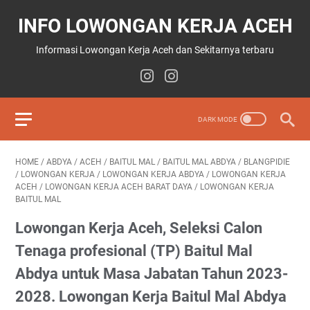
INFO LOWONGAN KERJA ACEH
Informasi Lowongan Kerja Aceh dan Sekitarnya terbaru
HOME
/
ABDYA
/
ACEH
/
BAITUL MAL
/
BAITUL MAL ABDYA
/
BLANGPIDIE
/
LOWONGAN KERJA
/
LOWONGAN KERJA ABDYA
/
LOWONGAN KERJA
ACEH
/
LOWONGAN KERJA ACEH BARAT DAYA
/
LOWONGAN KERJA
BAITUL MAL
Lowongan Kerja Aceh, Seleksi Calon
Tenaga profesional (TP) Baitul Mal
Abdya untuk Masa Jabatan Tahun 2023-
2028. Lowongan Kerja Baitul Mal Abdya