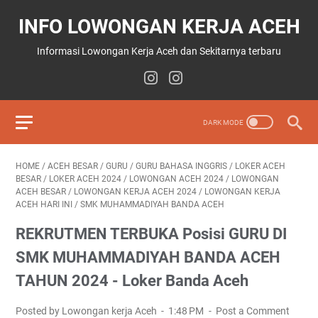
INFO LOWONGAN KERJA ACEH
Informasi Lowongan Kerja Aceh dan Sekitarnya terbaru
HOME
/
ACEH BESAR
/
GURU
/
GURU BAHASA INGGRIS
/
LOKER ACEH
BESAR
/
LOKER ACEH 2024
/
LOWONGAN ACEH 2024
/
LOWONGAN
ACEH BESAR
/
LOWONGAN KERJA ACEH 2024
/
LOWONGAN KERJA
ACEH HARI INI
/
SMK MUHAMMADIYAH BANDA ACEH
REKRUTMEN TERBUKA Posisi GURU DI
SMK MUHAMMADIYAH BANDA AСЕН
TAHUN 2024 - Loker Banda Aceh
Posted by Lowongan kerja Aceh
1:48 PM
Post a Comment