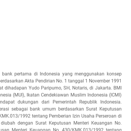
bank pertama di Indonesia yang menggunakan konsep
 berdasarkan Akta Pendirian No. 1 tanggal 1 November 1991
at dihadapan Yudo Paripurno, SH, Notaris, di Jakarta. BMI
onesia (MUI), Ikatan Cendekiawan Muslim Indonesia (ICMI)
apat dukungan dari Pemerintah Republik Indonesia.
perasi sebagai bank umum berdasarkan Surat Keputusan
KMK.013/1992 tentang Pemberian Izin Usaha Perseroan di
a diubah dengan Surat Keputusan Menteri Keuangan No.
usan Menteri Keuangan No. 430/KMK.013/1992 tentang