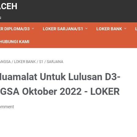
ACEH
u
R DIPLOMA/D3
LOKER SARJANA/S1
LOKER BANK
HUBUNGI KAMI
ANGSA
/
LOKER BANK
/
S1
/
SARJANA
uamalat Untuk Lulusan D3-
NGSA Oktober 2022 - LOKER
Comment