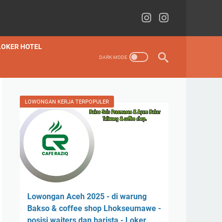
LOKER HOTEL
LOWONGAN KERJA TERPOPULER
Lowongan Aceh 2025 - di warung
Bakso & coffee shop Lhokseumawe -
posisi waiters dan barista - Loker