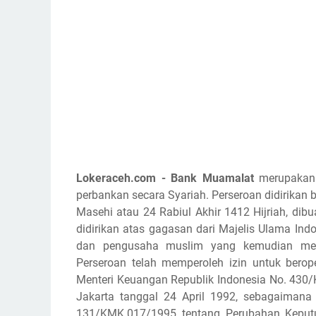
Lokeraceh.com - Bank Muamalat
merupakan 
perbankan secara Syariah. Perseroan didirikan
Masehi atau 24 Rabiul Akhir 1412 Hijriah, dibu
didirikan atas gagasan dari Majelis Ulama Ind
dan pengusaha muslim yang kemudian mend
Perseroan telah memperoleh izin untuk bero
Menteri Keuangan Republik Indonesia No. 430/
Jakarta tanggal 24 April 1992, sebagaiman
131/KMK.017/1995 tentang Perubahan Keput