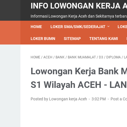
INFO LOWONGAN KERJA 
Informasi Lowongan Kerja Aceh dan Sekitarnya terbar
HOME
LOKER SMA/SMK/SEDERAJAT
LOKE
LOKER BUMN
SITEMAP
TENTANG KAMI
HOME
/
ACEH
/
BANK
/
BANK MUAMALAT
/
D3
/
DIPLOMA
/
L
Lowongan Kerja Bank M
S1 Wilayah ACEH - LA
Posted by Lowongan kerja Aceh
3:02 PM
Post a 