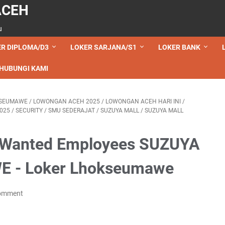
ACEH
u
R DIPLOMA/D3
LOKER SARJANA/S1
LOKER BANK
HUBUNGI KAMI
SEUMAWE
/
LOWONGAN ACEH 2025
/
LOWONGAN ACEH HARI INI
/
025
/
SECURITY
/
SMU SEDERAJAT
/
SUZUYA MALL
/
SUZUYA MALL
- Wanted Employees SUZUYA
 - Loker Lhokseumawe
Comment