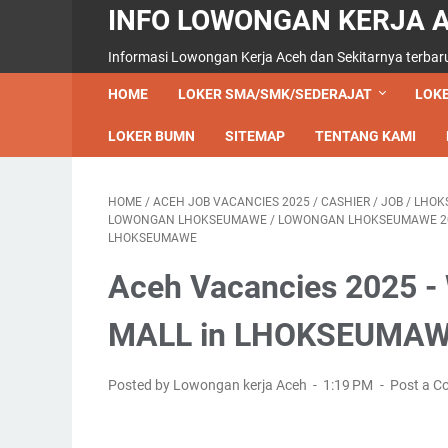
INFO LOWONGAN KERJA 
Informasi Lowongan Kerja Aceh dan Sekitarnya terbar
HOME
LOKER SMA/SMK/SEDERAJAT
LOKE
LOKER BUMN
SITEMAP
TENTANG KAMI
HOME
/
ACEH JOB VACANCIES 2025
/
CASHIER
/
JOB
/
LHOK
LOWONGAN LHOKSEUMAWE
/
LOWONGAN LHOKSEUMAWE 2
LHOKSEUMAWE
Aceh Vacancies 2025 
MALL in LHOKSEUMAWE
Posted by Lowongan kerja Aceh
1:19 PM
Post a 