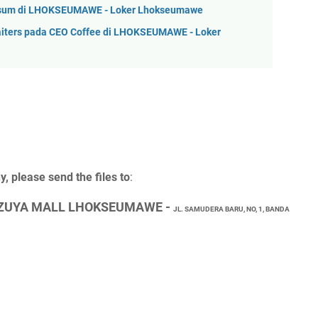
imsum di LHOKSEUMAWE - Loker Lhokseumawe
aiters pada CEO Coffee di LHOKSEUMAWE - Loker
y, please send the files to
:
ZUYA MALL LHOKSEUMAWE -
JL. SAMUDERA BARU, NO, 1, BANDA