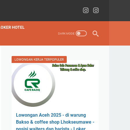
LOKER HOTEL
LOWONGAN KERJA TERPOPULER
Lowongan Aceh 2025 - di warung
Bakso & coffee shop Lhokseumawe -
posisi waiters dan barista - Loker