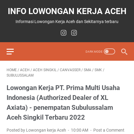
INFO LOWONGAN KERJA ACEH
Informasi Lowongan Kerja Aceh dan Sekitarnya terbaru
HOME
/
ACEH
/
ACEH SINGKIL
/
CANVASSER
/
SMA
/
SMK
/
SUBULUSSALAM
Lowongan Kerja PT. Prima Multi Usaha
Indonesia (Authorized Dealer of XL
Axiata) - penempatan Subulussalam
Aceh Singkil Terbaru 2022
Posted by Lowongan kerja Aceh
10:00 AM
Post a Comment