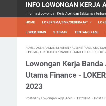
INFO LOWONGAN KERJA 
Informasi Lowongan Kerja Aceh dan Sekitarnya terbar
HOME
LOKER SMA/SMK/SEDERAJAT
LOKE
LOKER BUMN
SITEMAP
TENTANG KAMI
HOME
/
ACEH
/
ADMINISTRATION
/
ADMINSITRASI
/
CMO SYA
DIPLOMA
/
LOKER ACEH
/
MANDIRI UTAMA FINANCE
/
SEDER
Lowongan Kerja Banda A
Utama Finance - LOK
2023
Posted by Lowongan kerja Aceh
11:28 PM
Post a