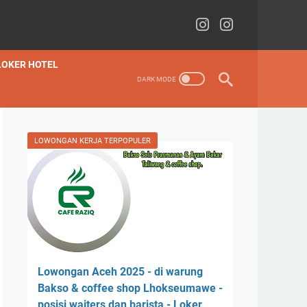
LOKER HOTEL
LOWONGAN KERJA TERPOPULER
Lowongan Aceh 2025 - di warung
Bakso & coffee shop Lhokseumawe -
posisi waiters dan barista - Loker