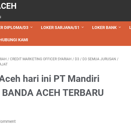
ACEH
u
R DIPLOMA/D3
LOKER SARJANA/S1
LOKER BANK
HUBUNGI KAMI
RIAH
/
CREDIT MARKETING OFFICER SYARIAH
/
D3
/
D3 SEMUA JURUSAN
/
AJAT
ceh hari ini PT Mandiri
ER BANDA ACEH TERBARU
 Comment